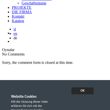
Geschäftsräume
PROJEKTE
DIE FIRMA
Kontakt
Katalog
sl
en
de
Oynalar
No Comments
Sorry, the comment form is closed at this time.
OK
Website Cookies
Mit der Nutzung dieser Seite
erklären Sie sich mit der