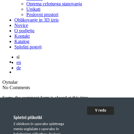
Oprema celotnega stanovanja
Unikati
Poslovni prostori
Oblikovanje in 3D izris
Novice
O podjetju
Kontakt
Katalog
Splošni pogoji
sl
en
de
Oynalar
No Comments
Sorry, the comment form is closed at this time.
V redu
Spletni piškotki
Z obiskom in uporabo spletnega
mesta soglašate z uporabo in