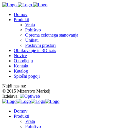
Domov
Produkti
Vrata
Pohištvo
Oprema celotnega stanovanja
Unikati
Poslovni prostori
Oblikovanje in 3D izris
Novice
O podjetju
Kontakt
Katalog
Splošni pogoji
Najdi nas na:
© 2015 Mizarstvo Markelj
Izdelava:
Domov
Produkti
Vrata
Pohištvo