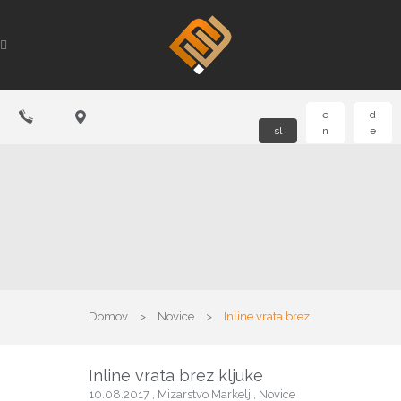
e
d
sl
n
e
Domov
>
Novice
>
Inline vrata brez
kljuke
Inline vrata brez kljuke
10.08.2017
,
Mizarstvo Markelj
,
Novice