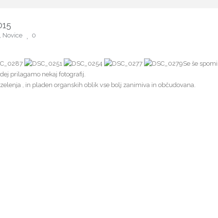
015
,
Novice
0
Se še spomi
dej prilagamo nekaj fotografij.
elenja , in pladen organskih oblik vse bolj zanimiva in občudovana.