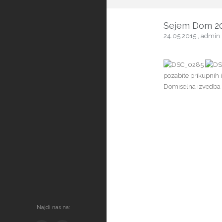
Sejem Dom 2
24.05.2015
,
admin
pozabite prikupnih i
Domiselna izvedba z
Najdi nas na: