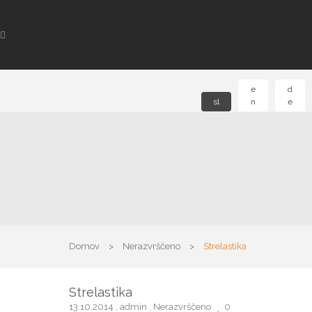
e
d
sl
n
e
Domov
>
Nerazvrščeno
>
Strelastika
Strelastika
13.10.2014
,
admin
,
Nerazvrščeno
0