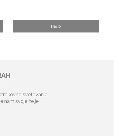
Haub
RAH
 strokovno svetovanje,
te nam svoje želje.