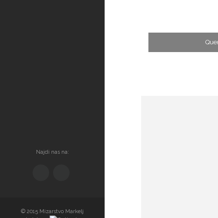
Que
Najdi nas na:
© 2015 Mizarstvo Markelj